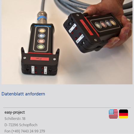
Datenblatt anfordern
EN
D
easy-project
Schillerstr. 18
D-72296 Schopfloch
Fon (+49) 7443 24 99 279